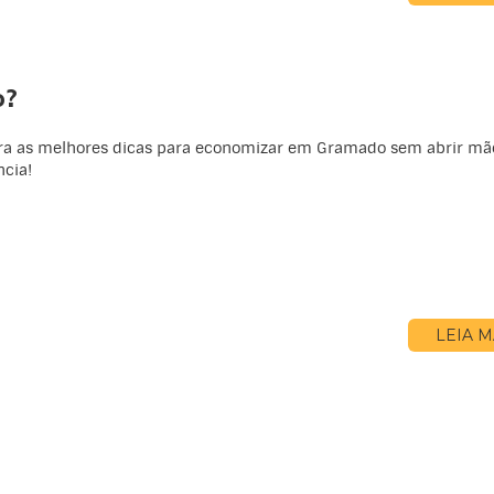
o?
a as melhores dicas para economizar em Gramado sem abrir mã
ncia!
LEIA M