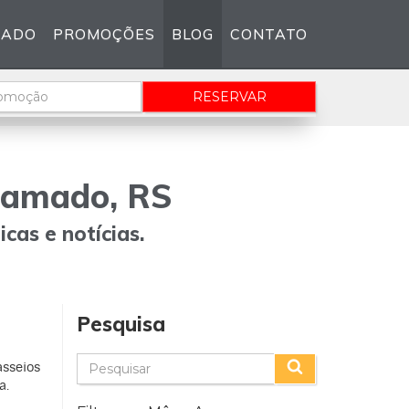
MADO
PROMOÇÕES
BLOG
CONTATO
igo
RESERVAR
Gramado, RS
cas e notícias.
Pesquisa
asseios
a.