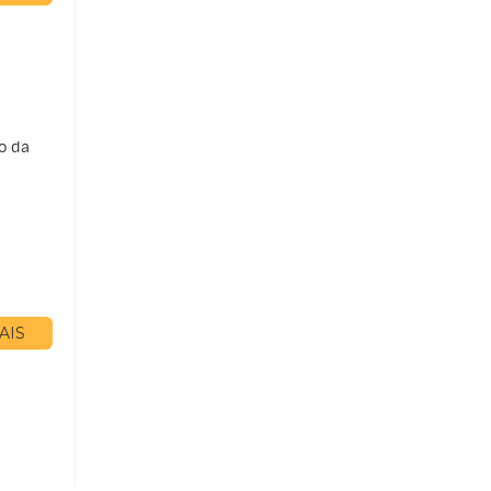
o da
AIS