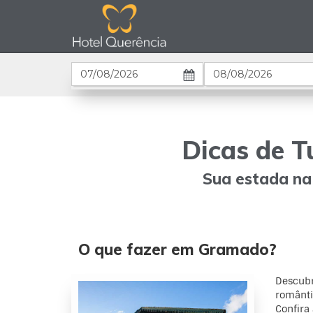
Entrada
Saída
Dicas de T
Sua estada na 
O que fazer em Gramado?
Descubr
românti
Confira