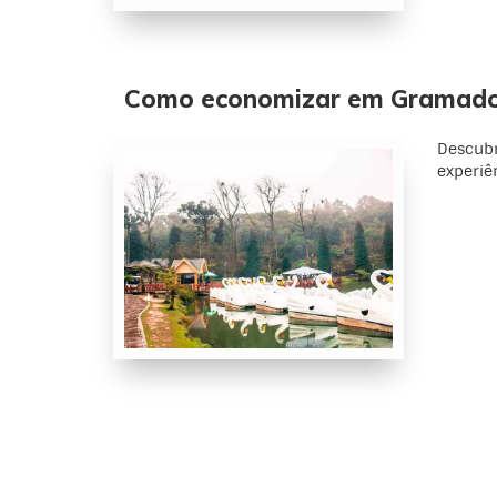
Como economizar em Gramad
Descubr
experiê