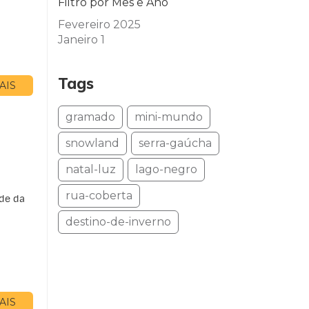
Filtro por Mês e Ano
Fevereiro 2025
Janeiro 1
Tags
AIS
gramado
mini-mundo
snowland
serra-gaúcha
natal-luz
lago-negro
rua-coberta
ade da
destino-de-inverno
AIS