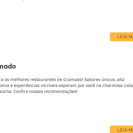
LEIA M
amado
a os melhores restaurantes de Gramado! Sabores únicos, alta
omia e experiências incríveis esperam por você na charmosa cid
aúcha. Confira nossas recomendações!
LEIA M